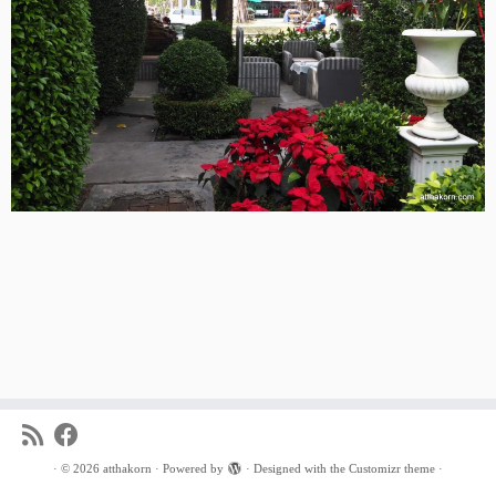
·
© 2026
atthakorn
·
Powered by
·
Designed with the
Customizr theme
·