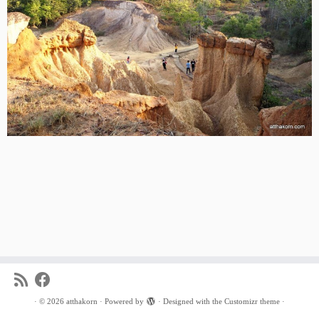
·
© 2026
atthakorn
·
Powered by
·
Designed with the
Customizr theme
·