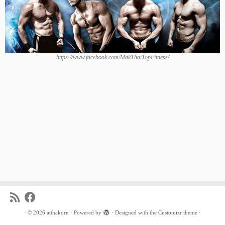
https://www.facebook.com/MakThaiTopFitness/
·
© 2026
atthakorn
·
Powered by
·
Designed with the
Customizr theme
·