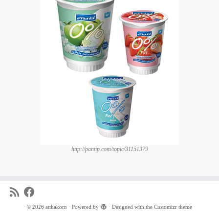
http://pantip.com/topic/31151379
·
© 2026
atthakorn
·
Powered by
·
Designed with the
Customizr theme
·