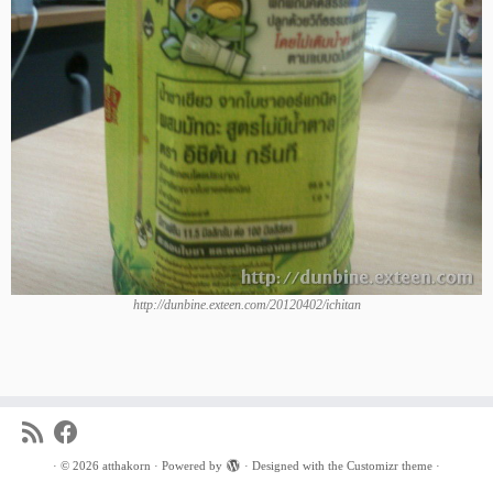
http://dunbine.exteen.com/20120402/ichitan
·
© 2026
atthakorn
·
Powered by
·
Designed with the
Customizr theme
·