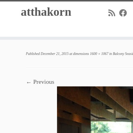
Skip
atthakorn
to
content
Published
December 21, 2015
at dimensions
1600 × 1067
in
Balcony Seas
← Previous