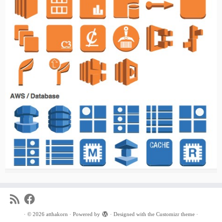
·
© 2026
atthakorn
·
Powered by
·
Designed with the
Customizr theme
·