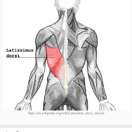
https://en.wikipedia.org/wiki/Latissimus_dorsi_muscle