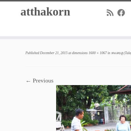
Skip
atthakorn
to
content
Published
December 21, 2015
at dimensions
1600 × 1067
in
ทะเลบลู (Tal
← Previous