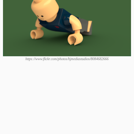
https://www.flickr.com/photos/hjmediastudios/8084682666