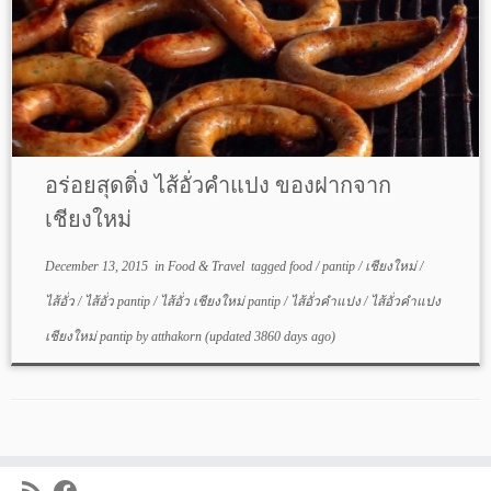
อร่อยสุดติ่ง ไส้อั่วคำแปง ของฝากจาก
เชียงใหม่
December 13, 2015
in
Food & Travel
tagged
food
/
pantip
/
เชียงใหม่
/
ไส้อั่ว
/
ไส้อั่ว pantip
/
ไส้อั่ว เชียงใหม่ pantip
/
ไส้อั่วคำแปง
/
ไส้อั่วคำแปง
เชียงใหม่ pantip
by
atthakorn
(updated 3860 days ago)