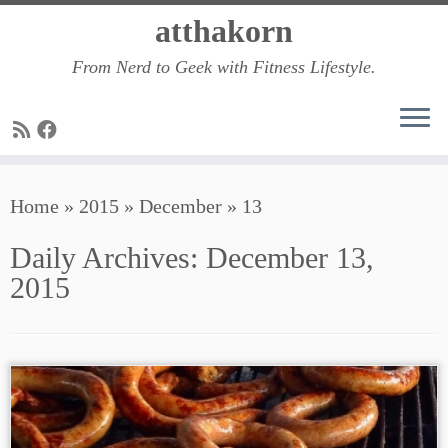
Skip
atthakorn
to
From Nerd to Geek with Fitness Lifestyle.
content
Home
»
2015
»
December
»
13
Daily Archives:
December 13,
2015