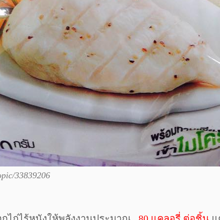
topic/33839206
ก อกไก่ไร้หนังให้พลังงานประมาณ
80 แคลอรี่ ต่อชิ้น
แต