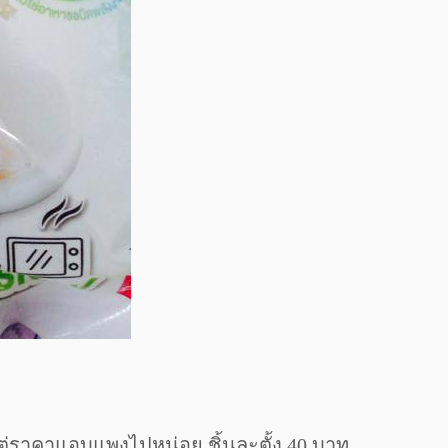
่ราคาแอบแพงไปหน่อย ชิ้นละตั้ง 40 บาท