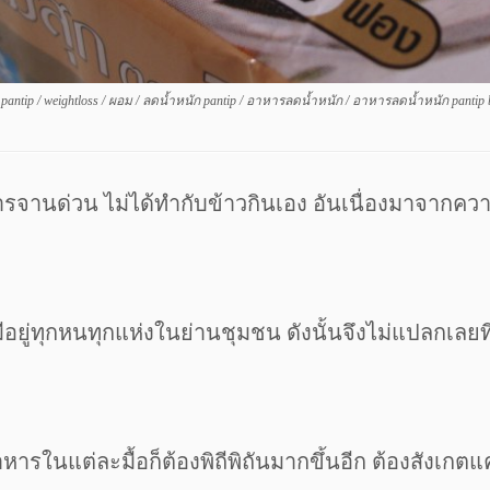
/
pantip
/
weightloss
/
ผอม
/
ลดน้ำหนัก pantip
/
อาหารลดน้ำหนัก
/
อาหารลดน้ำหนัก pantip
รจานด่วน ไม่ได้ทำกับข้าวกินเอง อันเนื่องมาจากความ
ึ่งมีอยู่ทุกหนทุกแห่งในย่านชุมชน ดังนั้นจึงไม่แปลกเล
ารในแต่ละมื้อก็ต้องพิถีพิถันมากขึ้นอีก ต้องสังเก