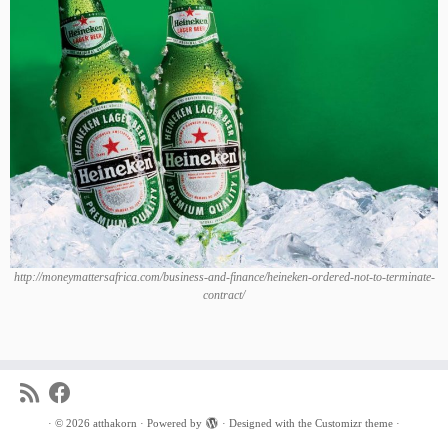
http://moneymattersafrica.com/business-and-finance/heineken-ordered-not-to-terminate-
contract/
·
© 2026
atthakorn
·
Powered by
·
Designed with the
Customizr theme
·